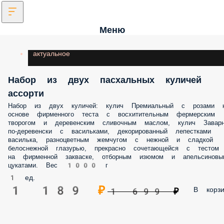
Меню
актуальное
Набор из двух пасхальных куличей
ассорти
Набор из двух куличей: кулич Премиальный с розами 
основе фирменного теста с восхитительным фермерским
творогом и деревенским сливочным маслом, кулич Заварн
по-деревенски с васильками, декорированный лепестками
василька, разноцветным жемчугом с нежной и сладкой
белоснежной глазурью, прекрасно сочетающейся с тестом
на фирменной закваске, отборным изюмом и апельсиновы
цукатами. Вес 1000 г
1 ед.
1 189 ₽
В корзи
1 699 ₽